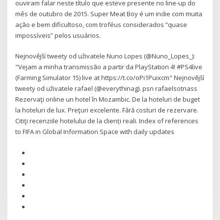
ouviram falar neste título que esteve presente no line-up do
mês de outubro de 2015. Super Meat Boy é um indie com muita
ação e bem dificultoso, com troféus considerados “quase
impossíveis” pelos usuários.
Nejnovější tweety od uživatele Nuno Lopes (@Nuno_Lopes_):
"Vejam a minha transmissão a partir da PlayStation 4! #PS4live
(Farming Simulator 15) live at https://t.co/oPi1Puixcm" Nejnovější
tweety od uživatele rafael (@everythinag). psn rafaelsotnass
Rezervaţi online un hotel în Mozambic. De la hoteluri de buget
la hoteluri de lux. Preţuri excelente. Fără costuri de rezervare.
Citiţi recenziile hotelului de la clienți reali. Index of references
to FIFA in Global Information Space with daily updates