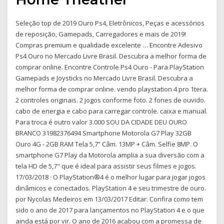
Seleção top de 2019 Ouro Ps4, Eletrônicos, Peças e acessórios
de reposição, Gamepads, Carregadores e mais de 2019!
Compras premium e qualidade excelente … Encontre Adesivo
Ps4 Ouro no Mercado Livre Brasil. Descubra a melhor forma de
comprar online. Encontre Controle Ps4 Ouro - Para PlayStation
Gamepads e Joysticks no Mercado Livre Brasil. Descubra a
melhor forma de comprar online. vendo playstation 4 pro 1tera.
2 controles originais. 2 jogos conforme foto. 2 fones de ouvido.
cabo de energia e cabo para carregar controle. caixa e manual.
Para troca é outro valor 3.000 SOU DA CIDADE DEU OURO
BRANCO 31982376494 Smartphone Motorola G7 Play 32GB
Ouro 4G - 2GB RAM Tela 5,7” Câm. 13MP + Câm. Selfie 8MP. O
smartphone G7 Play da Motorola amplia a sua diversão com a
tela HD de 5,7" que é ideal para assistir seus filmes e jogos.
17/03/2018 · O PlayStation®4 é o melhor lugar para jogar jogos
dinâmicos e conectados. PlayStation 4 e seu trimestre de ouro.
por Nycolas Medeiros em 13/03/2017 Editar. Confira como tem
sido o ano de 2017 para lançamentos no PlayStation 4 e o que
ainda está por vir. O ano de 2016 acabou com a promessa de