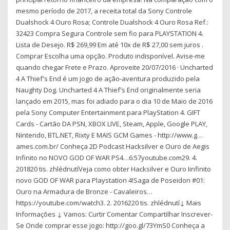
mesmo período de 2017, a receita total da Sony Controle
Dualshock 4 Ouro Rosa; Controle Dualshock 4 Ouro Rosa Ref.:
32423 Compra Segura Controle sem fio para PLAYSTATION 4.
Lista de Desejo. R$ 269,99 Em até 10x de R$ 27,00 sem juros .
Comprar Escolha uma opção. Produto indisponível. Avise-me
quando chegar Frete e Prazo. Aproveite 20/07/2016 · Uncharted
4 A Thief's End é um jogo de ação-aventura produzido pela
Naughty Dog. Uncharted 4 A Thief's End originalmente seria
lançado em 2015, mas foi adiado para o dia 10 de Maio de 2016
pela Sony Computer Entertainment para PlayStation 4. GIFT
Cards - Cartão DA PSN, XBOX LIVE, Steam, Apple, Google PLAY,
Nintendo, BTL.NET, Rixty E MAIS GCM Games - http://www.g…
ames.com.br/ Conheça 2D Podcast Hacksilver e Ouro de Aegis
Infinito no NOVO GOD OF WAR PS4…6:57youtube.com29. 4.
201820 tis. zhlédnutíVeja como obter Hacksilver e Ouro Iinfinito
novo GOD OF WAR para Playstation 4!Saga de Poseidon #01:
Ouro na Armadura de Bronze - Cavaleiros…
https://youtube.com/watch3. 2. 2016220 tis. zhlédnutí↓ Mais
Informações ↓ Vamos: Curtir Comentar Compartilhar Inscrever-
Se Onde comprar esse jogo: http://goo.gl/73YmS0 Conheça a