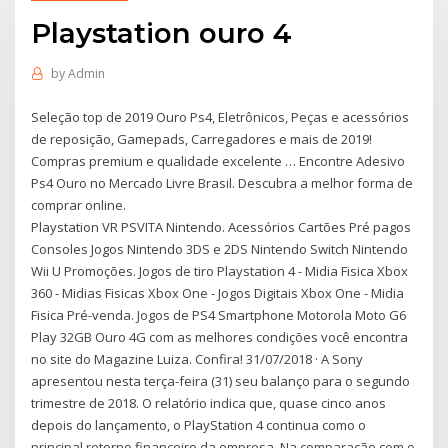
Playstation ouro 4
by
Admin
Seleção top de 2019 Ouro Ps4, Eletrônicos, Peças e acessórios
de reposição, Gamepads, Carregadores e mais de 2019!
Compras premium e qualidade excelente … Encontre Adesivo
Ps4 Ouro no Mercado Livre Brasil. Descubra a melhor forma de
comprar online.
Playstation VR PSVITA Nintendo. Acessórios Cartões Pré pagos
Consoles Jogos Nintendo 3DS e 2DS Nintendo Switch Nintendo
Wii U Promoções. Jogos de tiro Playstation 4 - Midia Fisica Xbox
360 - Midias Fisicas Xbox One - Jogos Digitais Xbox One - Midia
Fisica Pré-venda. Jogos de PS4 Smartphone Motorola Moto G6
Play 32GB Ouro 4G com as melhores condições você encontra
no site do Magazine Luiza. Confira! 31/07/2018 · A Sony
apresentou nesta terça-feira (31) seu balanço para o segundo
trimestre de 2018. O relatório indica que, quase cinco anos
depois do lançamento, o PlayStation 4 continua como o
principal retorno financeiro da empresa. Na comparação com o