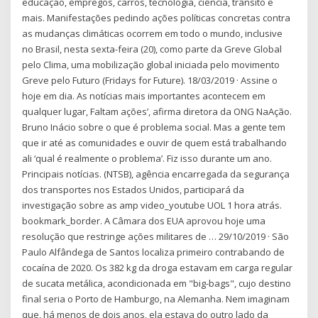
educação, empregos, carros, tecnologia, ciência, trânsito e
mais. Manifestações pedindo ações políticas concretas contra
as mudanças climáticas ocorrem em todo o mundo, inclusive
no Brasil, nesta sexta-feira (20), como parte da Greve Global
pelo Clima, uma mobilização global iniciada pelo movimento
Greve pelo Futuro (Fridays for Future). 18/03/2019 · Assine o
hoje em dia. As notícias mais importantes acontecem em
qualquer lugar, Faltam ações’, afirma diretora da ONG NaAção.
Bruno Inácio sobre o que é problema social. Mas a gente tem
que ir até as comunidades e ouvir de quem está trabalhando
ali ‘qual é realmente o problema’. Fiz isso durante um ano.
Principais notícias. (NTSB), agência encarregada da segurança
dos transportes nos Estados Unidos, participará da
investigação sobre as amp video_youtube UOL 1 hora atrás.
bookmark_border. A Câmara dos EUA aprovou hoje uma
resolução que restringe ações militares de … 29/10/2019 · São
Paulo Alfândega de Santos localiza primeiro contrabando de
cocaína de 2020. Os 382 kg da droga estavam em carga regular
de sucata metálica, acondicionada em "big-bags", cujo destino
final seria o Porto de Hamburgo, na Alemanha. Nem imaginam
que, há menos de dois anos, ela estava do outro lado da