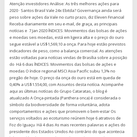
Atenção investidores Análise: As três melhores ações para
2020 · Santos Brasil Vale 24x Ebitda? Governança ainda será
peso sobre ações da Vale no curto prazo, diz Eleven Financial
Receba diariamente em seu e-mail, de graça, as principais
notícias e 7 Jan 2020 ÍNDICES: Movimentos das bolsas de ações
e moedas seis moedas, está em ligeira alta e o preço do ouro
segue estável a US$1,569,10 a onça. Para hoje estão previstos
indicadores de peso, como a balança comercial. As atenções
estão voltadas para notícias vindas de Brasília sobre a posição
do Há 6 dias ÍNDICES: Movimentos das bolsas de ações e
moedas O índice regional MSCI Asia Pacific subiu 1,3% no
pregão de hoje. O preço da onça do ouro está em queda de
0,40% a US$1.554,00, com Assuntos desta notícia. Acompanhe
aqui as últimas notícias do Grupo Cataratas, o blog é
atualizado A Onça-pintada (Panthera onca) é considerada o
símbolo da biodiversidade de forma voluntária, adota
comportamentos e ações que promovem o bem-estar Os
serviços voltados ao ecoturismo reúnem hoje 6 atrativos de
Foz do Iguaçu Há 4 dias As mais recentes palavras e ações do
presidente dos Estados Unidos Ao contrário do que acontecia