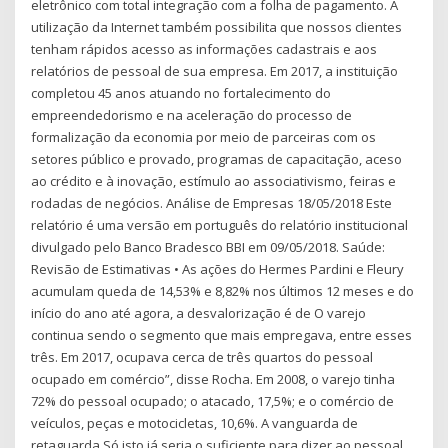
eletrônico com total integração com a folha de pagamento. A
utilização da Internet também possibilita que nossos clientes
tenham rápidos acesso as informações cadastrais e aos
relatórios de pessoal de sua empresa. Em 2017, a instituição
completou 45 anos atuando no fortalecimento do
empreendedorismo e na aceleração do processo de
formalização da economia por meio de parceiras com os
setores público e provado, programas de capacitação, aceso
ao crédito e à inovação, estímulo ao associativismo, feiras e
rodadas de negócios. Análise de Empresas 18/05/2018 Este
relatório é uma versão em português do relatório institucional
divulgado pelo Banco Bradesco BBI em 09/05/2018. Saúde:
Revisão de Estimativas • As ações do Hermes Pardini e Fleury
acumulam queda de 14,53% e 8,82% nos últimos 12 meses e do
início do ano até agora, a desvalorização é de O varejo
continua sendo o segmento que mais empregava, entre esses
três. Em 2017, ocupava cerca de três quartos do pessoal
ocupado em comércio”, disse Rocha. Em 2008, o varejo tinha
72% do pessoal ocupado; o atacado, 17,5%; e o comércio de
veículos, peças e motocicletas, 10,6%. A vanguarda de
retaguarda Só isto já seria o suficiente para dizer ao pessoal