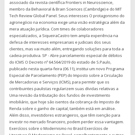
associado da revista científica Frontiers in Neuroscience,
membro da Behavioral & Brain Sciences (Cambridge) e do MIT
Tech Review Global Panel. Seus interesses O protagonismo do
agronegócio na economia exige uma visão estratégica além da
mera atuação jurídica. Com times de colaboradores
especializados, a SiqueiraCastro tem ampla experiência na
defesa de interesses empresariais e judiciais dos seus
clientes, mas vai muito além, entregando soluções para toda a
cadeia produtiva. SP - Abre parcelamento especial de débitos
do ICMS O Decreto nº 64.564/2019 do estado de S.Paulo,
publicado nesta quarta-feira (06.11), institui um novo Programa
Especial de Parcelamento (PEP) do Imposto sobre a Circulação
de Mercadorias e Serviços (ICMS), para permitir que os
contribuintes paulistas regularizem suas dívidas relativas a
Uma revisão da tributação dos fundos de investimento
imobiliário, que hoje são isentos da cobrança do Imposto de
Renda sobre o ganho de capital, também está em análise.
Além disso, investidores estrangeiros, que têm isenção para
investir no mercado financeiro, podem perder essa vantagem.
Exercícios sobre o Modernismo no Brasil Exercícios de
Literatura O Modernismo no Brasil, semelhantemente a outros