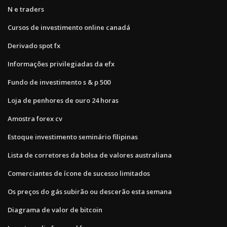
N e traders
Cursos de investimento online canadá
Derivado spot fx
Informações privilegiadas da efx
Fundo de investimento s & p 500
Loja de penhores de ouro 24 horas
Amostra forex cv
Estoque investimento seminário filipinas
Lista de corretores da bolsa de valores australiana
Comerciantes de ícone de sucesso limitados
Os preços do gás subirão ou descerão esta semana
Diagrama de valor de bitcoin