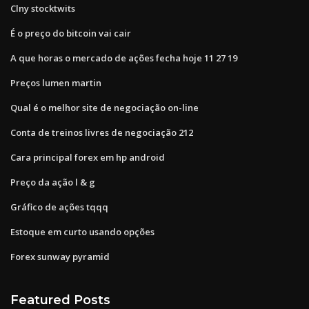
Clny stocktwits
É o preço do bitcoin vai cair
A que horas o mercado de ações fecha hoje 11 27 19
Preços lumen martin
Qual é o melhor site de negociação on-line
Conta de treinos livres de negociação 212
Cara principal forex em hp android
Preço da ação l & g
Gráfico de ações tqqq
Estoque em curto usando opções
Forex sunway pyramid
Featured Posts