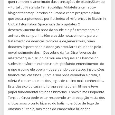
quer remover o anonimato das transações de bitcoin.Sitemap
– Portal do Filatelista Temáticohttps://filatelista-tematico-
blog.net/sitemapCorreios da Croácia criam programa piloto
que troca criptomoeda por fiat Index of references to Bitcoin in
Global Information Space with daily updates O
desenvolvimento da área da saúde e o pós-tratamento de
animais de companhia têm crescido notavelmente para o
tratamento de doenças crônicas e degenerativas, como
diabetes, hipertensão e doenças articulares causadas pelo
envelhecimento dos… Descobriu da “análise forense de
artefatos” que o grupo deixou em ataques aos bancos do
sudeste asiático e europeus um “profundo entendimento” do
grupo e como ele opera – observando que atacou instituições
financeiras, cassinos… Com a sua roda vermelha e preta, a
roleta é certamente um dos jogos de casino mais conhecidos.
Este clássico do cassino foi apresentado em filmes e teve
papel fundamental em boas histórias O novo filme Cinquenta
Tons de Cinza pode estar recebendo uma recepção mista dos
críticos, mas o conto bizarro do batismo erótico de fogo de
Anastasia Steele, nas mãos do empresário bilionário