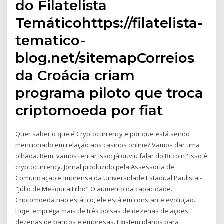
do Filatelista
Temáticohttps://filatelista-
tematico-
blog.net/sitemapCorreios
da Croácia criam
programa piloto que troca
criptomoeda por fiat
Quer saber o que é Cryptocurrency e por que está sendo
mencionado em relação aos casinos online? Vamos dar uma
olhada. Bem, vamos tentar isso: já ouviu falar do Bitcoin? Isso é
cryptocurrency. Jornal produzido pela Assessoria de
Comunicação e Imprensa da Universidade Estadual Paulista -
"Júlio de Mesquita Filho" O aumento da capacidade.
Criptomoeda não estático, ele está em constante evolução.
Hoje, emprega mais de três bolsas de dezenas de ações,
dezenas de bancos e empresas. Existem planos para