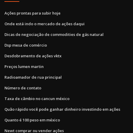
Ações prontas para subir hoje
Onde está indo o mercado de ações daqui
Dicas de negociação de commodities de gás natural
Dsp mesa de comércio
Desdobramento de ações vktx
Preços lumen martin
Radioamador de rua principal
Número de contato
Taxa de câmbio no cancun méxico
Quão rápido você pode ganhar dinheiro investindo em ações
Quanto é 100 peso em méxico
Newt comprar ou vender ações