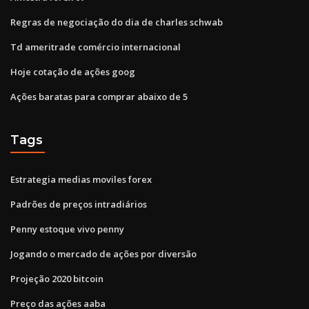
Regras de negociação do dia de charles schwab
Td ameritrade comércio internacional
Hoje cotação de ações goog
Ações baratas para comprar abaixo de 5
Tags
Estrategia medias moviles forex
Padrões de preços intradiários
Penny estoque vivo penny
Jogando o mercado de ações por diversão
Projeção 2020 bitcoin
Preço das ações aaba