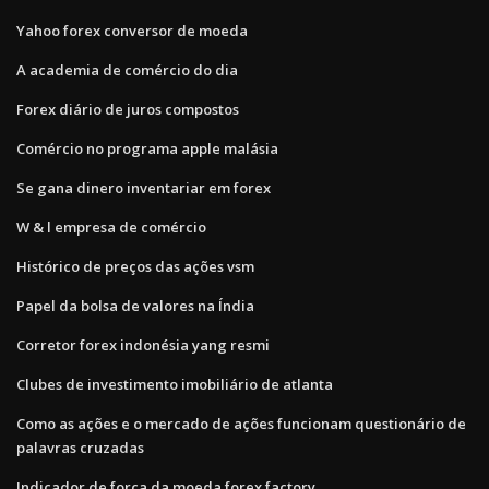
Yahoo forex conversor de moeda
A academia de comércio do dia
Forex diário de juros compostos
Comércio no programa apple malásia
Se gana dinero inventariar em forex
W & l empresa de comércio
Histórico de preços das ações vsm
Papel da bolsa de valores na Índia
Corretor forex indonésia yang resmi
Clubes de investimento imobiliário de atlanta
Como as ações e o mercado de ações funcionam questionário de
palavras cruzadas
Indicador de força da moeda forex factory