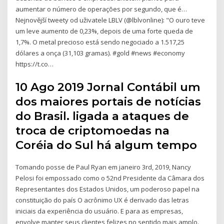
aumentar o número de operações por segundo, que é…
Nejnovější tweety od uživatele LBLV (@lblvonline): "O ouro teve
um leve aumento de 0,23%, depois de uma forte queda de
1,7%. O metal precioso está sendo negociado a 1.517,25
dólares a onça (31,103 gramas). #gold #news #economy
https://t.co…
10 Ago 2019 Jornal Contábil um
dos maiores portais de notícias
do Brasil. ligada a ataques de
troca de criptomoedas na
Coréia do Sul há algum tempo
Tomando posse de Paul Ryan em janeiro 3rd, 2019, Nancy
Pelosi foi empossado como o 52nd Presidente da Câmara dos
Representantes dos Estados Unidos, um poderoso papel na
constituição do país O acrônimo UX é derivado das letras
iniciais da experiência do usuário. E para as empresas,
envolve manter seus clientes felizes no sentido mais amplo.