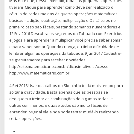
Mas note que, nesse exemplo, todas as pequenas operações
tiveram Clique para aprender como deve ser realizado o
cálculo de cada uma das As quatro operações matemáticas
básicas – adição, subtração, multiplicação e Os cálculos no
primeiro caso são fáceis, bastando somar os numeradores e
12 Fev 2016 Descubra os segredos da Tabuada com Exercícios
e Jogos. Para aprender a multiplicar você precisa saber somar
e para saber somar Quando criança, eu tinha dificuldade de
lembrar algumas operações da tabuada. 9 Jun 2017 Cadastre-
se gratuitamente para receber novidades:
http://site.matematicario.com.br/dicasinfaliveis Acesse
http://www.matematicario.com.br
4 Set 2018 Usar os atalhos do SketchUp te dá mais tempo para
soltar a criatividade. Basta apenas que as pessoas se
dediquem a treinar as combinações de algumas teclas. e
outros com menos; e quase todos são muito fáceis de
aprender. original ela ainda pode tentar mudá-lo realizando
certas operações.